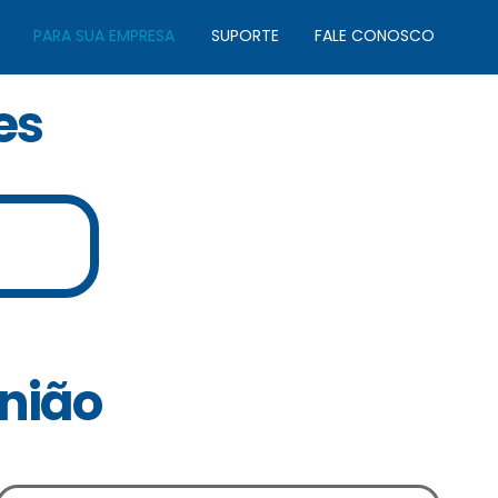
PARA SUA EMPRESA
SUPORTE
FALE CONOSCO
es
União